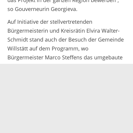
so Gouverneurin Georgieva.
Auf Initiative der stellvertretenden
Bürgermeisterin und Kreisrätin Elvira Walter-
Schmidt stand auch der Besuch der Gemeinde
Willstätt auf dem Programm, wo
Bürgermeister Marco Steffens das umgebaute
Rathaus und Fakten zur Gemeinde
präsentierte. Anschließend besichtigten die
Gäste die dort ansässige Armbruster
Teigwarenfabrik, um mit Geschäftsführer
Daniel Armbruster unter anderem das Thema
Fachkräftemangel zu vertiefen.
Beim Empfang der Delegation im Rathaus Kehl
begrüßte Oberbürgermeister Toni Vetrano die