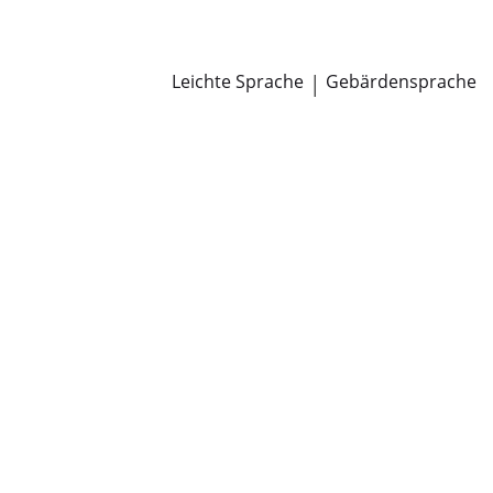
Newsroom
Pressemitteilungen
Öffentliche Zustellungen
Leichte Sprache
|
Gebärdensprache