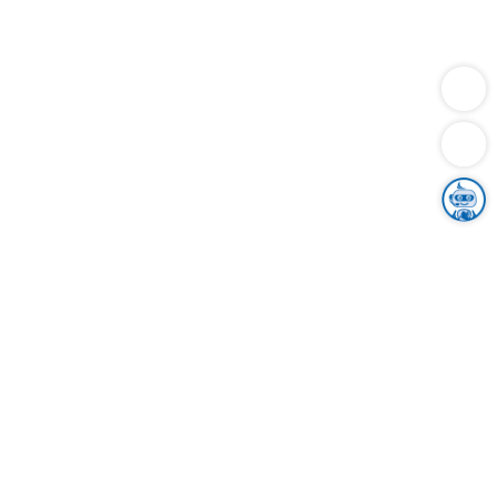
Dienstleistungen
Bauen
Lebensunterhalt & Soziales
Verkehr
Familie
Migration & Integration
Sicherheit & Ordnung
Wirtschaft
Gesundheit
Umwelt
Unsere Ämter
Landkreis & Verwaltung
Der Ortenaukreis
Gesundheit, Sicherheit & Soziales
Bildung
Zuwanderung
Ländlicher Raum
Klimaschutz
Tourismus
Bekanntmachungen
Gleichstellung von Frauen und Männern
Grenzüberschreitende Zusammenarbeit
Kreistag
Kreistagsinformationssystem
Kreisrecht
Kreistagswahl
Karriere
Stellenangebote
Eventkalender
Ausbildung
Studium
Praktikum
Freiwilligendienst
Unser Leitbild