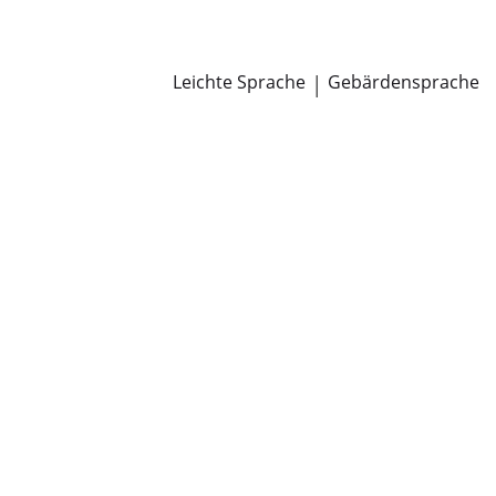
Newsroom
Pressemitteilungen
Öffentliche Zustellungen
Leichte Sprache
|
Gebärdensprache