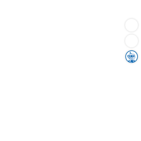
Dienstleistungen
Bauen
Lebensunterhalt & Soziales
Verkehr
Familie
Migration & Integration
Sicherheit & Ordnung
Wirtschaft
Gesundheit
Umwelt
Unsere Ämter
Landkreis & Verwaltung
Der Ortenaukreis
Gesundheit, Sicherheit & Soziales
Bildung
Zuwanderung
Ländlicher Raum
Klimaschutz
Tourismus
Bekanntmachungen
Gleichstellung von Frauen und Männern
Grenzüberschreitende Zusammenarbeit
Kreistag
Kreistagsinformationssystem
Kreisrecht
Kreistagswahl
Karriere
Stellenangebote
Eventkalender
Ausbildung
Studium
Praktikum
Freiwilligendienst
Unser Leitbild