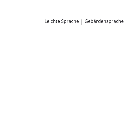
Newsroom
Pressemitteilungen
Öffentliche Zustellungen
Leichte Sprache
|
Gebärdensprache