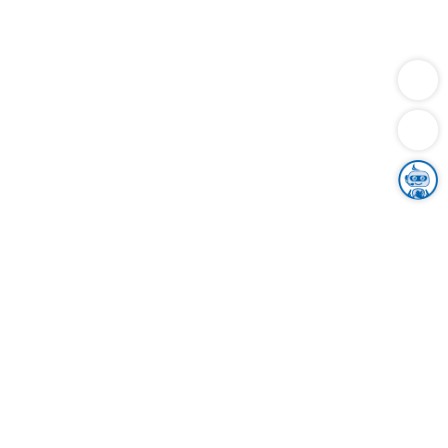
Dienstleistungen
Bauen
Lebensunterhalt & Soziales
Verkehr
Familie
Migration & Integration
Sicherheit & Ordnung
Wirtschaft
Gesundheit
Umwelt
Unsere Ämter
Landkreis & Verwaltung
Der Ortenaukreis
Gesundheit, Sicherheit & Soziales
Bildung
Zuwanderung
Ländlicher Raum
Klimaschutz
Tourismus
Bekanntmachungen
Gleichstellung von Frauen und Männern
Grenzüberschreitende Zusammenarbeit
Kreistag
Kreistagsinformationssystem
Kreisrecht
Kreistagswahl
Karriere
Stellenangebote
Eventkalender
Ausbildung
Studium
Praktikum
Freiwilligendienst
Unser Leitbild