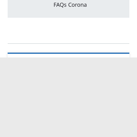
FAQs Corona
Kontakt
Servicezeiten
Kontakt
Barrierefreiheit
Impressum
Datenschutz
Fehler melden
Elektronische Kommunikation