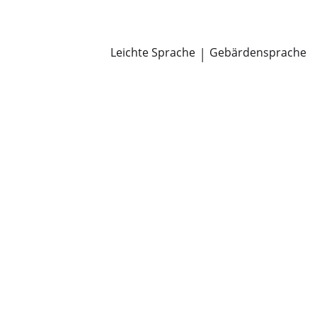
Newsroom
Pressemitteilungen
Öffentliche Zustellungen
Leichte Sprache
|
Gebärdensprache