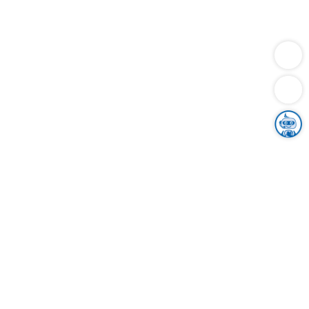
Dienstleistungen
Bauen
Lebensunterhalt & Soziales
Verkehr
Familie
Migration & Integration
Sicherheit & Ordnung
Wirtschaft
Gesundheit
Umwelt
Unsere Ämter
Landkreis & Verwaltung
Der Ortenaukreis
Gesundheit, Sicherheit & Soziales
Bildung
Zuwanderung
Ländlicher Raum
Klimaschutz
Tourismus
Bekanntmachungen
Gleichstellung von Frauen und Männern
Grenzüberschreitende Zusammenarbeit
Kreistag
Kreistagsinformationssystem
Kreisrecht
Kreistagswahl
Karriere
Stellenangebote
Eventkalender
Ausbildung
Studium
Praktikum
Freiwilligendienst
Unser Leitbild