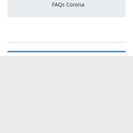
FAQs Corona
Kontakt
Servicezeiten
Kontakt
Barrierefreiheit
Impressum
Datenschutz
Fehler melden
Elektronische Kommunikation