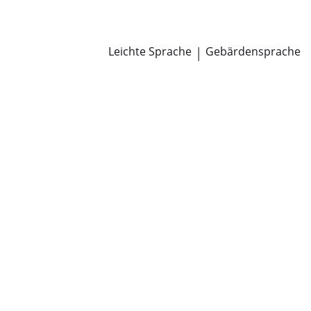
Newsroom
Pressemitteilungen
Öffentliche Zustellungen
Leichte Sprache
|
Gebärdensprache