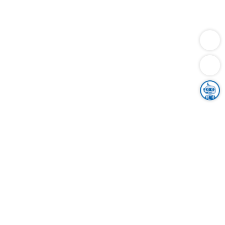
Dienstleistungen
Bauen
Lebensunterhalt & Soziales
Verkehr
Familie
Migration & Integration
Sicherheit & Ordnung
Wirtschaft
Gesundheit
Umwelt
Unsere Ämter
Landkreis & Verwaltung
Der Ortenaukreis
Gesundheit, Sicherheit & Soziales
Bildung
Zuwanderung
Ländlicher Raum
Klimaschutz
Tourismus
Bekanntmachungen
Gleichstellung von Frauen und Männern
Grenzüberschreitende Zusammenarbeit
Kreistag
Kreistagsinformationssystem
Kreisrecht
Kreistagswahl
Karriere
Stellenangebote
Eventkalender
Ausbildung
Studium
Praktikum
Freiwilligendienst
Unser Leitbild