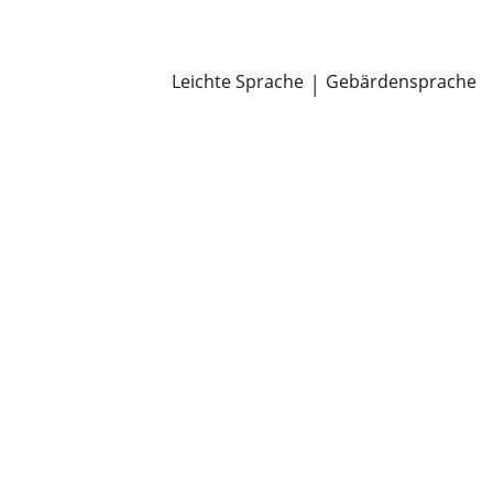
Newsroom
Pressemitteilungen
Öffentliche Zustellungen
Leichte Sprache
|
Gebärdensprache