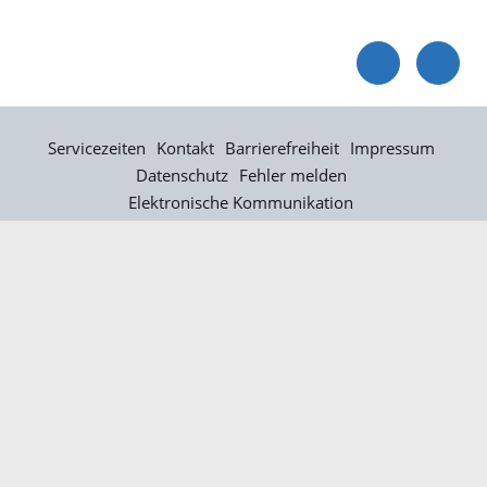
Servicezeiten
Kontakt
Barrierefreiheit
Impressum
Datenschutz
Fehler melden
Elektronische Kommunikation
Kontakt
Landratsamt Ortenaukreis
Badstraße 20
77652 Offenburg
Telefon: 0781 805-0