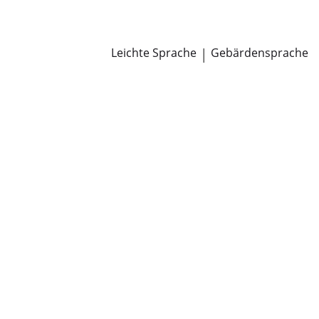
Newsroom
Pressemitteilungen
Öffentliche Zustellungen
Leichte Sprache
|
Gebärdensprache