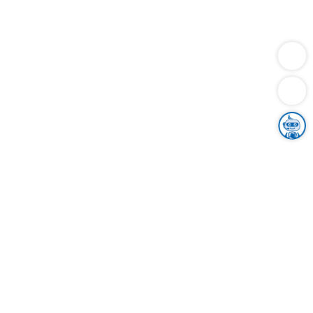
Dienstleistungen
Bauen
Lebensunterhalt & Soziales
Verkehr
Familie
Migration & Integration
Sicherheit & Ordnung
Wirtschaft
Gesundheit
Umwelt
Unsere Ämter
Landkreis & Verwaltung
Der Ortenaukreis
Gesundheit, Sicherheit & Soziales
Bildung
Zuwanderung
Ländlicher Raum
Klimaschutz
Tourismus
Bekanntmachungen
Gleichstellung von Frauen und Männern
Grenzüberschreitende Zusammenarbeit
Kreistag
Kreistagsinformationssystem
Kreisrecht
Kreistagswahl
Karriere
Stellenangebote
Eventkalender
Ausbildung
Studium
Praktikum
Freiwilligendienst
Unser Leitbild