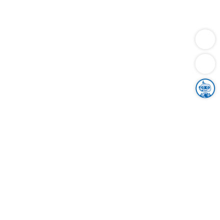
Dienstleistungen
Bauen
Lebensunterhalt & Soziales
Verkehr
Familie
Migration & Integration
Sicherheit & Ordnung
Wirtschaft
Gesundheit
Umwelt
Unsere Ämter
Landkreis & Verwaltung
Der Ortenaukreis
Gesundheit, Sicherheit & Soziales
Bildung
Zuwanderung
Ländlicher Raum
Klimaschutz
Tourismus
Bekanntmachungen
Gleichstellung von Frauen und Männern
Grenzüberschreitende Zusammenarbeit
Kreistag
Kreistagsinformationssystem
Kreisrecht
Kreistagswahl
Karriere
Stellenangebote
Eventkalender
Ausbildung
Studium
Praktikum
Freiwilligendienst
Unser Leitbild