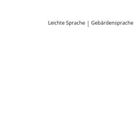
Newsroom
Pressemitteilungen
Öffentliche Zustellungen
Leichte Sprache
|
Gebärdensprache