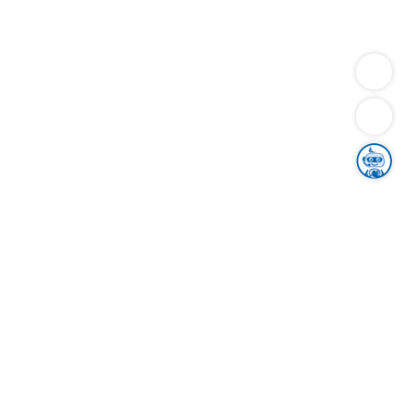
Dienstleistungen
Bauen
Lebensunterhalt & Soziales
Verkehr
Familie
Migration & Integration
Sicherheit & Ordnung
Wirtschaft
Gesundheit
Umwelt
Unsere Ämter
Landkreis & Verwaltung
Der Ortenaukreis
Gesundheit, Sicherheit & Soziales
Bildung
Zuwanderung
Ländlicher Raum
Klimaschutz
Tourismus
Bekanntmachungen
Gleichstellung von Frauen und Männern
Grenzüberschreitende Zusammenarbeit
Kreistag
Kreistagsinformationssystem
Kreisrecht
Kreistagswahl
Karriere
Stellenangebote
Eventkalender
Ausbildung
Studium
Praktikum
Freiwilligendienst
Unser Leitbild