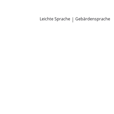
Newsroom
Pressemitteilungen
Öffentliche Zustellungen
Leichte Sprache
|
Gebärdensprache