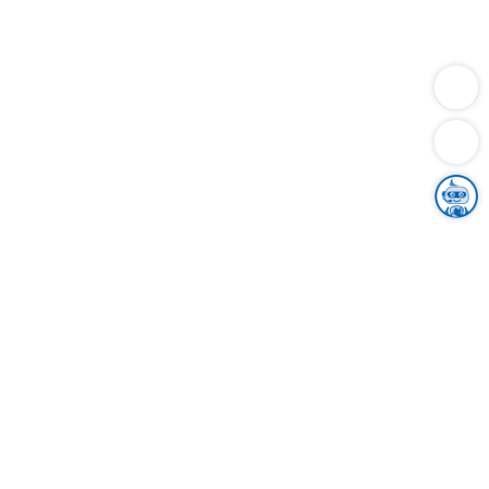
Dienstleistungen
Bauen
Lebensunterhalt & Soziales
Verkehr
Familie
Migration & Integration
Sicherheit & Ordnung
Wirtschaft
Gesundheit
Umwelt
Unsere Ämter
Landkreis & Verwaltung
Der Ortenaukreis
Gesundheit, Sicherheit & Soziales
Bildung
Zuwanderung
Ländlicher Raum
Klimaschutz
Tourismus
Bekanntmachungen
Gleichstellung von Frauen und Männern
Grenzüberschreitende Zusammenarbeit
Kreistag
Kreistagsinformationssystem
Kreisrecht
Kreistagswahl
Karriere
Stellenangebote
Eventkalender
Ausbildung
Studium
Praktikum
Freiwilligendienst
Unser Leitbild