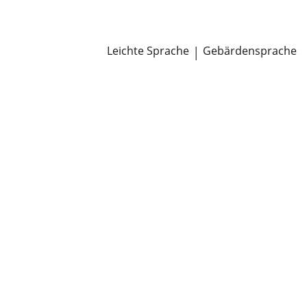
Newsroom
Pressemitteilungen
Öffentliche Zustellungen
Leichte Sprache
|
Gebärdensprache