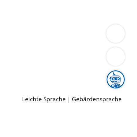
ung
Wirtschaft
Gesundheit
Umwelt
limaschutz
Tourismus
Bekanntmachungen
ild
Leichte Sprache
|
Gebärdensprache