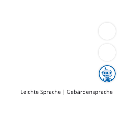
ung
Wirtschaft
Gesundheit
Umwelt
limaschutz
Tourismus
Bekanntmachungen
ild
Leichte Sprache
|
Gebärdensprache