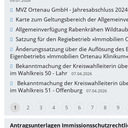
09.07.2026
MVZ Ortenau GmbH - Jahresabschluss 2024
Karte zum Geltungsbereich der Allgemein
Allgemeinverfügung Rabenkrähen Wildtau
Satzung für den Regiebetrieb »Immobilien 
Änderungssatzung über die Auflösung des 
Eigenbetriebs »Immobilien Ortenau Klinikum«
Bekanntmachung der Kreiswahlleiterin übe
im Wahlkreis 50 - Lahr
07.04.2026
Bekanntmachung der Kreiswahlleiterin übe
im Wahlkreis 51 - Offenburg
07.04.2026
1
2
3
4
5
6
7
8
9
Antragsunterlagen Immissionsschutzrechtli