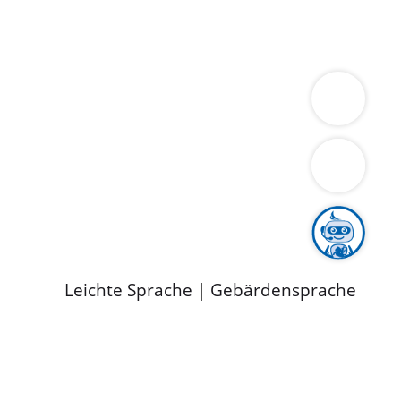
ung
Wirtschaft
Gesundheit
Umwelt
limaschutz
Tourismus
Bekanntmachungen
ild
Leichte Sprache
|
Gebärdensprache