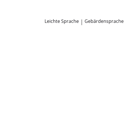
Newsroom
Pressemitteilungen
Öffentliche Zustellungen
Leichte Sprache
|
Gebärdensprache