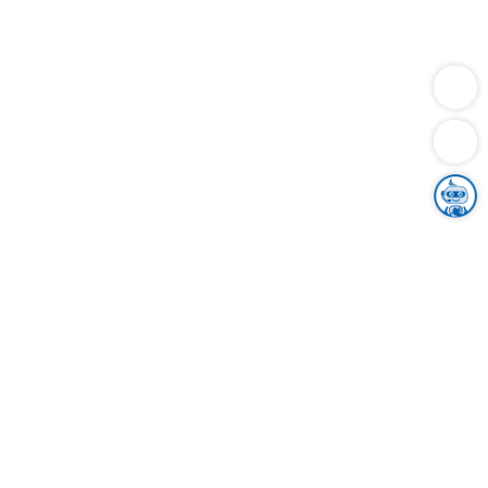
Dienstleistungen
Bauen
Lebensunterhalt & Soziales
Verkehr
Familie
Migration & Integration
Sicherheit & Ordnung
Wirtschaft
Gesundheit
Umwelt
Unsere Ämter
Landkreis & Verwaltung
Der Ortenaukreis
Gesundheit, Sicherheit & Soziales
Bildung
Zuwanderung
Ländlicher Raum
Klimaschutz
Tourismus
Bekanntmachungen
Gleichstellung von Frauen und Männern
Grenzüberschreitende Zusammenarbeit
Kreistag
Kreistagsinformationssystem
Kreisrecht
Kreistagswahl
Karriere
Stellenangebote
Eventkalender
Ausbildung
Studium
Praktikum
Freiwilligendienst
Unser Leitbild