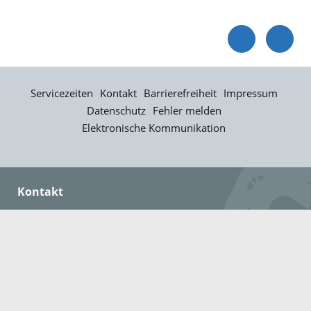
Servicezeiten
Kontakt
Barrierefreiheit
Impressum
Datenschutz
Fehler melden
Elektronische Kommunikation
Kontakt
Landratsamt Ortenaukreis
Badstraße 20
77652 Offenburg
Telefon: 0781 805-0
Fax: 0781 805-1211