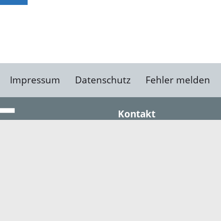
Impressum
Datenschutz
Fehler melden
Kontakt
Landratsamt Ortenauk
Badstraße 20
77652 Offenburg
Telefon: 0781 805-0
Fax: 0781 805-1211
E-Mail senden