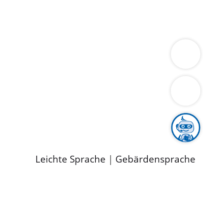
ung
Wirtschaft
Gesundheit
Umwelt
limaschutz
Tourismus
Bekanntmachungen
ild
Leichte Sprache
|
Gebärdensprache