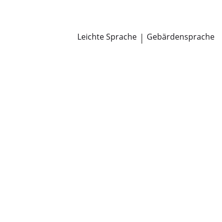
Newsroom
Pressemitteilungen
Öffentliche Zustellungen
Leichte Sprache
|
Gebärdensprache