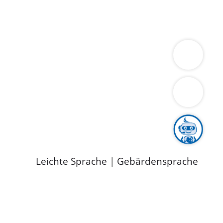
ung
Wirtschaft
Gesundheit
Umwelt
limaschutz
Tourismus
Bekanntmachungen
ild
Leichte Sprache
|
Gebärdensprache