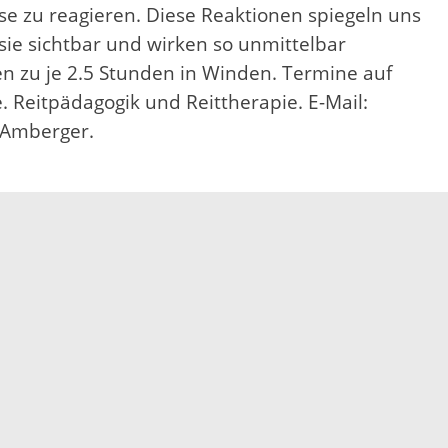
lse zu reagieren. Diese Reaktionen spiegeln uns
e sichtbar und wirken so unmittelbar
ten zu je 2.5 Stunden in Winden. Termine auf
. Reitpädagogik und Reittherapie. E-Mail:
u Amberger.
Impressum
Datenschutz
Fehler melden
Kontakt
Landratsamt Ortenauk
Badstraße 20