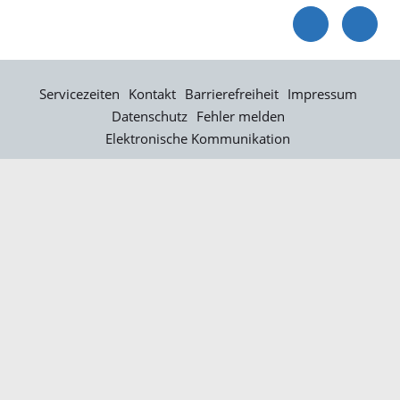
Servicezeiten
Kontakt
Barrierefreiheit
Impressum
Datenschutz
Fehler melden
Elektronische Kommunikation
Kontakt
Landratsamt Ortenaukreis
Badstraße 20
77652 Offenburg
Telefon: 0781 805-0
Fax: 0781 805-1211