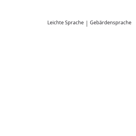
Newsroom
Pressemitteilungen
Öffentliche Zustellungen
Leichte Sprache
|
Gebärdensprache