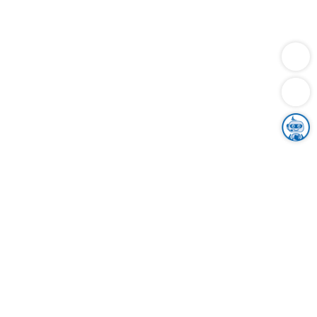
Dienstleistungen
Bauen
Lebensunterhalt & Soziales
Verkehr
Familie
Migration & Integration
Sicherheit & Ordnung
Wirtschaft
Gesundheit
Umwelt
Unsere Ämter
Landkreis & Verwaltung
Der Ortenaukreis
Gesundheit, Sicherheit & Soziales
Bildung
Zuwanderung
Ländlicher Raum
Klimaschutz
Tourismus
Bekanntmachungen
Gleichstellung von Frauen und Männern
Grenzüberschreitende Zusammenarbeit
Kreistag
Kreistagsinformationssystem
Kreisrecht
Kreistagswahl
Karriere
Stellenangebote
Eventkalender
Ausbildung
Studium
Praktikum
Freiwilligendienst
Unser Leitbild