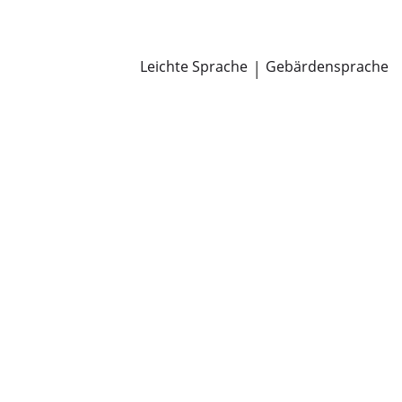
Newsroom
Pressemitteilungen
Öffentliche Zustellungen
Leichte Sprache
|
Gebärdensprache