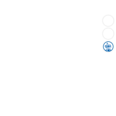
Dienstleistungen
Bauen
Lebensunterhalt & Soziales
Verkehr
Familie
Migration & Integration
Sicherheit & Ordnung
Wirtschaft
Gesundheit
Umwelt
Unsere Ämter
Landkreis & Verwaltung
Der Ortenaukreis
Gesundheit, Sicherheit & Soziales
Bildung
Zuwanderung
Ländlicher Raum
Klimaschutz
Tourismus
Bekanntmachungen
Gleichstellung von Frauen und Männern
Grenzüberschreitende Zusammenarbeit
Kreistag
Kreistagsinformationssystem
Kreisrecht
Kreistagswahl
Karriere
Stellenangebote
Eventkalender
Ausbildung
Studium
Praktikum
Freiwilligendienst
Unser Leitbild