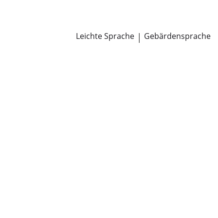
Newsroom
Pressemitteilungen
Öffentliche Zustellungen
Leichte Sprache
|
Gebärdensprache