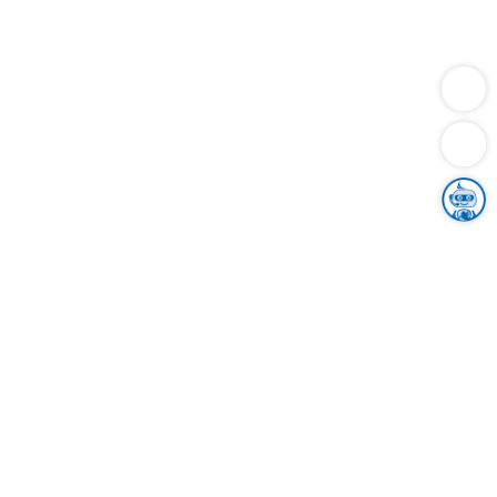
Dienstleistungen
Bauen
Lebensunterhalt & Soziales
Verkehr
Familie
Migration & Integration
Sicherheit & Ordnung
Wirtschaft
Gesundheit
Umwelt
Unsere Ämter
Landkreis & Verwaltung
Der Ortenaukreis
Gesundheit, Sicherheit & Soziales
Bildung
Zuwanderung
Ländlicher Raum
Klimaschutz
Tourismus
Bekanntmachungen
Gleichstellung von Frauen und Männern
Grenzüberschreitende Zusammenarbeit
Kreistag
Kreistagsinformationssystem
Kreisrecht
Kreistagswahl
Karriere
Stellenangebote
Eventkalender
Ausbildung
Studium
Praktikum
Freiwilligendienst
Unser Leitbild