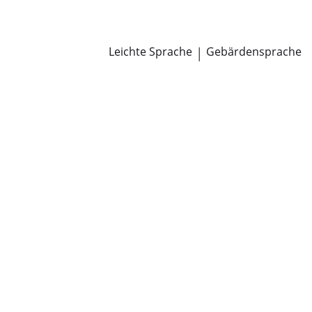
Newsroom
Pressemitteilungen
Öffentliche Zustellungen
Leichte Sprache
|
Gebärdensprache