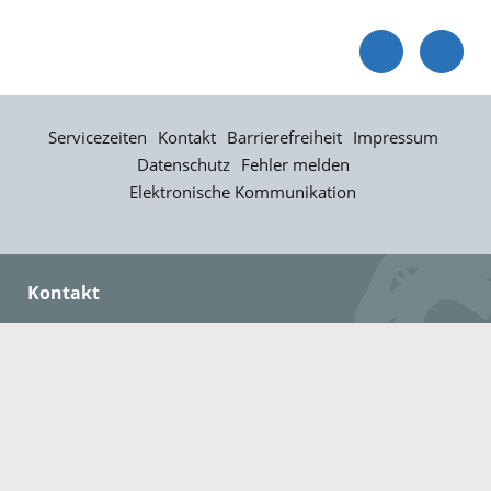
Servicezeiten
Kontakt
Barrierefreiheit
Impressum
Datenschutz
Fehler melden
Elektronische Kommunikation
Kontakt
Landratsamt Ortenaukreis
Badstraße 20
77652 Offenburg
Telefon: 0781 805-0
Fax: 0781 805-1211