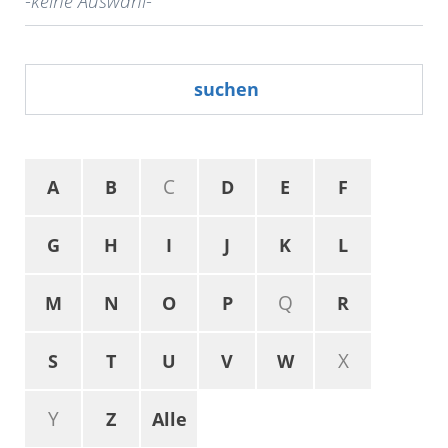
suchen
C
A
B
D
E
F
G
H
I
J
K
L
Q
M
N
O
P
R
X
S
T
U
V
W
Y
Z
Alle