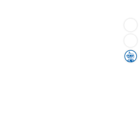
Dienstleistungen
Bauen
Lebensunterhalt & Soziales
Verkehr
Familie
Migration & Integration
Sicherheit & Ordnung
Wirtschaft
Gesundheit
Umwelt
Unsere Ämter
Landkreis & Verwaltung
Der Ortenaukreis
Gesundheit, Sicherheit & Soziales
Bildung
Zuwanderung
Ländlicher Raum
Klimaschutz
Tourismus
Bekanntmachungen
Gleichstellung von Frauen und Männern
Grenzüberschreitende Zusammenarbeit
Kreistag
Kreistagsinformationssystem
Kreisrecht
Kreistagswahl
Karriere
Stellenangebote
Eventkalender
Ausbildung
Studium
Praktikum
Freiwilligendienst
Unser Leitbild