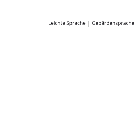
Newsroom
Pressemitteilungen
Öffentliche Zustellungen
Leichte Sprache
|
Gebärdensprache