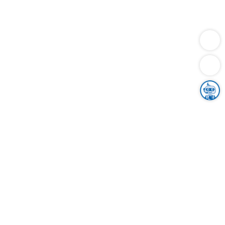
Dienstleistungen
Bauen
Lebensunterhalt & Soziales
Verkehr
Familie
Migration & Integration
Sicherheit & Ordnung
Wirtschaft
Gesundheit
Umwelt
Unsere Ämter
Landkreis & Verwaltung
Der Ortenaukreis
Gesundheit, Sicherheit & Soziales
Bildung
Zuwanderung
Ländlicher Raum
Klimaschutz
Tourismus
Bekanntmachungen
Gleichstellung von Frauen und Männern
Grenzüberschreitende Zusammenarbeit
Kreistag
Kreistagsinformationssystem
Kreisrecht
Kreistagswahl
Karriere
Stellenangebote
Eventkalender
Ausbildung
Studium
Praktikum
Freiwilligendienst
Unser Leitbild