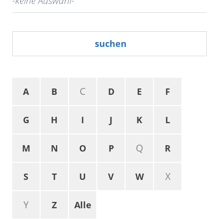
suchen
C
A
B
D
E
F
G
H
I
J
K
L
Q
M
N
O
P
R
X
S
T
U
V
W
Y
Z
Alle