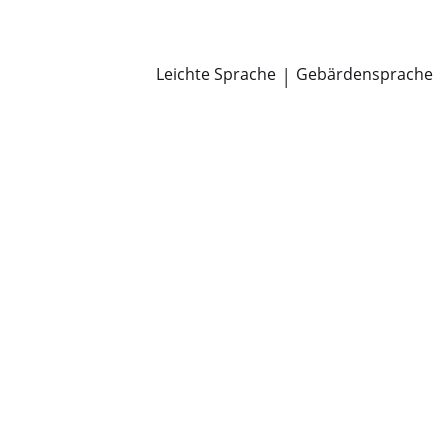
Newsroom
Pressemitteilungen
Öffentliche Zustellungen
Leichte Sprache
|
Gebärdensprache