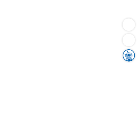
Dienstleistungen
Bauen
Lebensunterhalt & Soziales
Verkehr
Familie
Migration & Integration
Sicherheit & Ordnung
Wirtschaft
Gesundheit
Umwelt
Unsere Ämter
Landkreis & Verwaltung
Der Ortenaukreis
Gesundheit, Sicherheit & Soziales
Bildung
Zuwanderung
Ländlicher Raum
Klimaschutz
Tourismus
Bekanntmachungen
Gleichstellung von Frauen und Männern
Grenzüberschreitende Zusammenarbeit
Kreistag
Kreistagsinformationssystem
Kreisrecht
Kreistagswahl
Karriere
Stellenangebote
Eventkalender
Ausbildung
Studium
Praktikum
Freiwilligendienst
Unser Leitbild