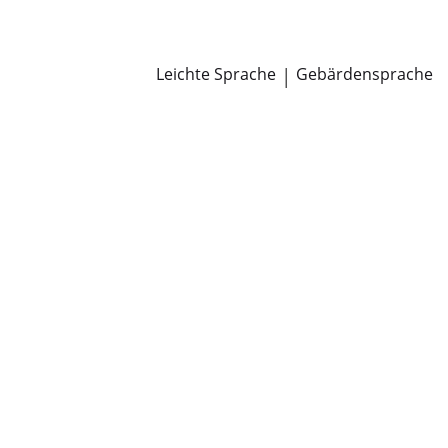
Newsroom
Pressemitteilungen
Öffentliche Zustellungen
Leichte Sprache
|
Gebärdensprache