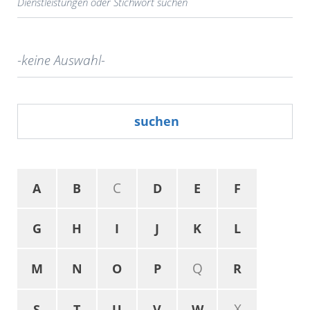
suchen
C
A
B
D
E
F
G
H
I
J
K
L
Q
M
N
O
P
R
X
S
T
U
V
W