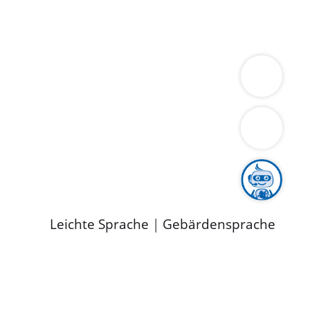
ung
Wirtschaft
Gesundheit
Umwelt
limaschutz
Tourismus
Bekanntmachungen
ild
Leichte Sprache
|
Gebärdensprache