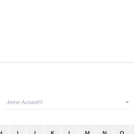
H
I
J
K
L
M
N
O