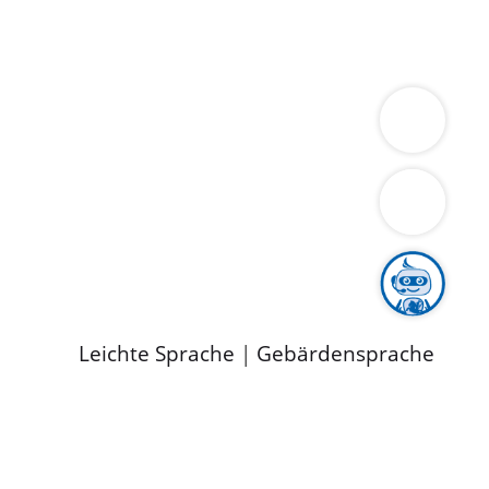
ung
Wirtschaft
Gesundheit
Umwelt
limaschutz
Tourismus
Bekanntmachungen
ild
Leichte Sprache
|
Gebärdensprache