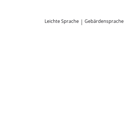
Newsroom
Pressemitteilungen
Öffentliche Zustellungen
Leichte Sprache
|
Gebärdensprache