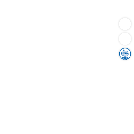
Dienstleistungen
Bauen
Lebensunterhalt & Soziales
Verkehr
Familie
Migration & Integration
Sicherheit & Ordnung
Wirtschaft
Gesundheit
Umwelt
Unsere Ämter
Landkreis & Verwaltung
Der Ortenaukreis
Gesundheit, Sicherheit & Soziales
Bildung
Zuwanderung
Ländlicher Raum
Klimaschutz
Tourismus
Bekanntmachungen
Gleichstellung von Frauen und Männern
Grenzüberschreitende Zusammenarbeit
Kreistag
Kreistagsinformationssystem
Kreisrecht
Kreistagswahl
Karriere
Stellenangebote
Eventkalender
Ausbildung
Studium
Praktikum
Freiwilligendienst
Unser Leitbild