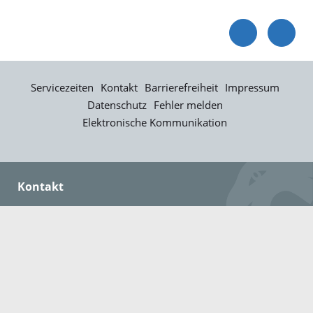
Servicezeiten
Kontakt
Barrierefreiheit
Impressum
Datenschutz
Fehler melden
Elektronische Kommunikation
Kontakt
Landratsamt Ortenaukreis
Badstraße 20
77652 Offenburg
Telefon: 0781 805-0
Fax: 0781 805-1211