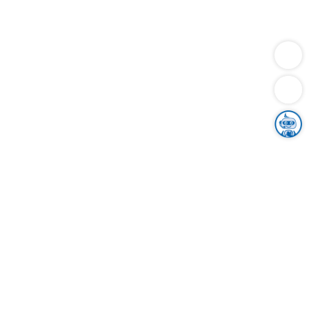
Dienstleistungen
Bauen
Lebensunterhalt & Soziales
Verkehr
Familie
Migration & Integration
Sicherheit & Ordnung
Wirtschaft
Gesundheit
Umwelt
Unsere Ämter
Landkreis & Verwaltung
Der Ortenaukreis
Gesundheit, Sicherheit & Soziales
Bildung
Zuwanderung
Ländlicher Raum
Klimaschutz
Tourismus
Bekanntmachungen
Gleichstellung von Frauen und Männern
Grenzüberschreitende Zusammenarbeit
Kreistag
Kreistagsinformationssystem
Kreisrecht
Kreistagswahl
Karriere
Stellenangebote
Eventkalender
Ausbildung
Studium
Praktikum
Freiwilligendienst
Unser Leitbild