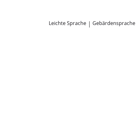
Newsroom
Pressemitteilungen
Öffentliche Zustellungen
Leichte Sprache
|
Gebärdensprache