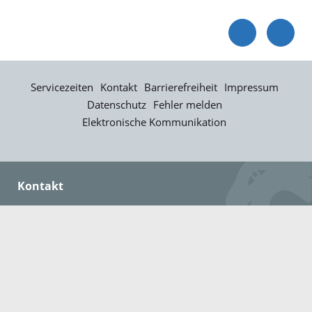
Servicezeiten
Kontakt
Barrierefreiheit
Impressum
Datenschutz
Fehler melden
Elektronische Kommunikation
Kontakt
Landratsamt Ortenaukreis
Badstraße 20
77652 Offenburg
Telefon: 0781 805-0
Fax: 0781 805-1211