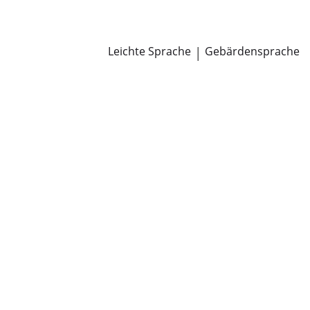
Newsroom
Pressemitteilungen
Öffentliche Zustellungen
Leichte Sprache
|
Gebärdensprache