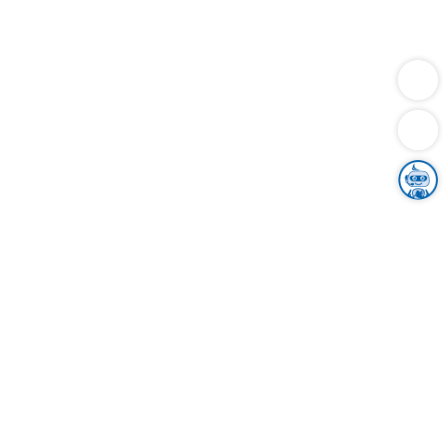
Dienstleistungen
Bauen
Lebensunterhalt & Soziales
Verkehr
Familie
Migration & Integration
Sicherheit & Ordnung
Wirtschaft
Gesundheit
Umwelt
Unsere Ämter
Landkreis & Verwaltung
Der Ortenaukreis
Gesundheit, Sicherheit & Soziales
Bildung
Zuwanderung
Ländlicher Raum
Klimaschutz
Tourismus
Bekanntmachungen
Gleichstellung von Frauen und Männern
Grenzüberschreitende Zusammenarbeit
Kreistag
Kreistagsinformationssystem
Kreisrecht
Kreistagswahl
Karriere
Stellenangebote
Eventkalender
Ausbildung
Studium
Praktikum
Freiwilligendienst
Unser Leitbild