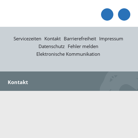
Servicezeiten
Kontakt
Barrierefreiheit
Impressum
Datenschutz
Fehler melden
Elektronische Kommunikation
Kontakt
Landratsamt Ortenaukreis
Badstraße 20
77652 Offenburg
Telefon: 0781 805-0
Fax: 0781 805-1211