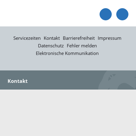
Servicezeiten
Kontakt
Barrierefreiheit
Impressum
Datenschutz
Fehler melden
Elektronische Kommunikation
Kontakt
Landratsamt Ortenaukreis
Badstraße 20
77652 Offenburg
Telefon: 0781 805-0
Fax: 0781 805-1211