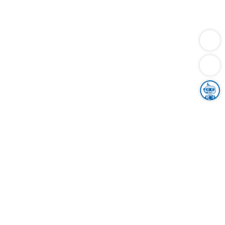
Dienstleistungen
Bauen
Lebensunterhalt & Soziales
Verkehr
Familie
Migration & Integration
Sicherheit & Ordnung
Wirtschaft
Gesundheit
Umwelt
Unsere Ämter
Landkreis & Verwaltung
Der Ortenaukreis
Gesundheit, Sicherheit & Soziales
Bildung
Zuwanderung
Ländlicher Raum
Klimaschutz
Tourismus
Bekanntmachungen
Gleichstellung von Frauen und Männern
Grenzüberschreitende Zusammenarbeit
Kreistag
Kreistagsinformationssystem
Kreisrecht
Kreistagswahl
Karriere
Stellenangebote
Eventkalender
Ausbildung
Studium
Praktikum
Freiwilligendienst
Unser Leitbild