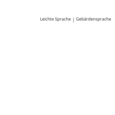
Newsroom
Pressemitteilungen
Öffentliche Zustellungen
Leichte Sprache
|
Gebärdensprache