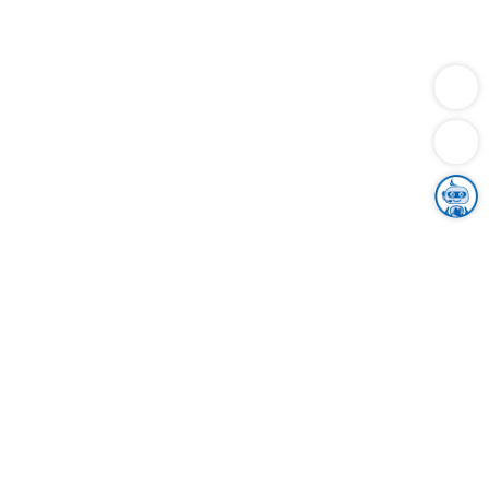
Dienstleistungen
Bauen
Lebensunterhalt & Soziales
Verkehr
Familie
Migration & Integration
Sicherheit & Ordnung
Wirtschaft
Gesundheit
Umwelt
Unsere Ämter
Landkreis & Verwaltung
Der Ortenaukreis
Gesundheit, Sicherheit & Soziales
Bildung
Zuwanderung
Ländlicher Raum
Klimaschutz
Tourismus
Bekanntmachungen
Gleichstellung von Frauen und Männern
Grenzüberschreitende Zusammenarbeit
Kreistag
Kreistagsinformationssystem
Kreisrecht
Kreistagswahl
Karriere
Stellenangebote
Eventkalender
Ausbildung
Studium
Praktikum
Freiwilligendienst
Unser Leitbild