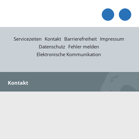
Servicezeiten
Kontakt
Barrierefreiheit
Impressum
Datenschutz
Fehler melden
Elektronische Kommunikation
Kontakt
Landratsamt Ortenaukreis
Badstraße 20
77652 Offenburg
Telefon: 0781 805-0
Fax: 0781 805-1211