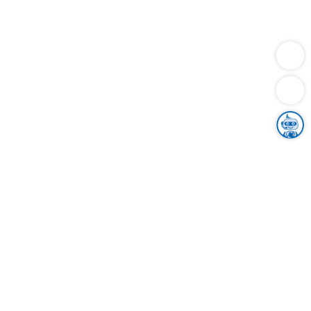
Dienstleistungen
Bauen
Lebensunterhalt & Soziales
Verkehr
Familie
Migration & Integration
Sicherheit & Ordnung
Wirtschaft
Gesundheit
Umwelt
Unsere Ämter
Landkreis & Verwaltung
Der Ortenaukreis
Gesundheit, Sicherheit & Soziales
Bildung
Zuwanderung
Ländlicher Raum
Klimaschutz
Tourismus
Bekanntmachungen
Gleichstellung von Frauen und Männern
Grenzüberschreitende Zusammenarbeit
Kreistag
Kreistagsinformationssystem
Kreisrecht
Kreistagswahl
Karriere
Stellenangebote
Eventkalender
Ausbildung
Studium
Praktikum
Freiwilligendienst
Unser Leitbild