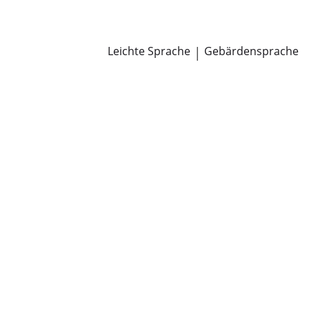
Newsroom
Pressemitteilungen
Öffentliche Zustellungen
Leichte Sprache
|
Gebärdensprache