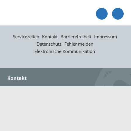
Servicezeiten
Kontakt
Barrierefreiheit
Impressum
Datenschutz
Fehler melden
Elektronische Kommunikation
Kontakt
Landratsamt Ortenaukreis
Badstraße 20
77652 Offenburg
Telefon: 0781 805-0
Fax: 0781 805-1211