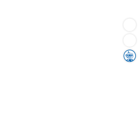
Dienstleistungen
Bauen
Lebensunterhalt & Soziales
Verkehr
Familie
Migration & Integration
Sicherheit & Ordnung
Wirtschaft
Gesundheit
Umwelt
Unsere Ämter
Landkreis & Verwaltung
Der Ortenaukreis
Gesundheit, Sicherheit & Soziales
Bildung
Zuwanderung
Ländlicher Raum
Klimaschutz
Tourismus
Bekanntmachungen
Gleichstellung von Frauen und Männern
Grenzüberschreitende Zusammenarbeit
Kreistag
Kreistagsinformationssystem
Kreisrecht
Kreistagswahl
Karriere
Stellenangebote
Eventkalender
Ausbildung
Studium
Praktikum
Freiwilligendienst
Unser Leitbild