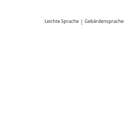
Newsroom
Pressemitteilungen
Öffentliche Zustellungen
Leichte Sprache
|
Gebärdensprache