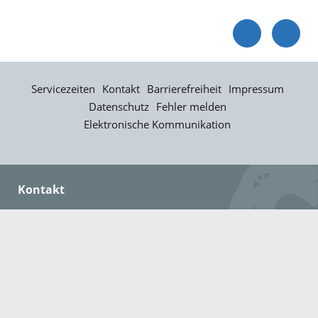
Servicezeiten
Kontakt
Barrierefreiheit
Impressum
Datenschutz
Fehler melden
Elektronische Kommunikation
Kontakt
Landratsamt Ortenaukreis
Badstraße 20
77652 Offenburg
Telefon: 0781 805-0
Fax: 0781 805-1211