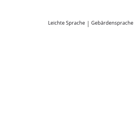
Newsroom
Pressemitteilungen
Öffentliche Zustellungen
Leichte Sprache
|
Gebärdensprache