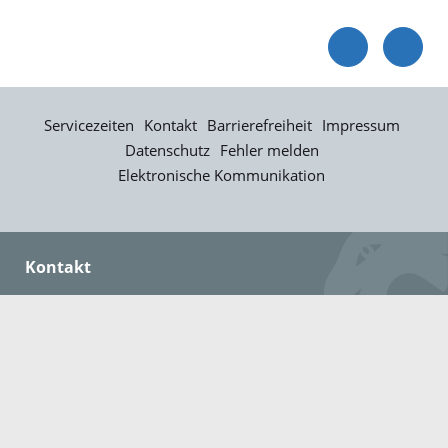
Servicezeiten
Kontakt
Barrierefreiheit
Impressum
Datenschutz
Fehler melden
Elektronische Kommunikation
Kontakt
Landratsamt Ortenaukreis
Badstraße 20
77652 Offenburg
Telefon: 0781 805-0
Fax: 0781 805-1211