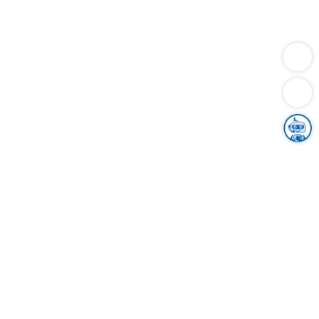
Dienstleistungen
Bauen
Lebensunterhalt & Soziales
Verkehr
Familie
Migration & Integration
Sicherheit & Ordnung
Wirtschaft
Gesundheit
Umwelt
Unsere Ämter
Landkreis & Verwaltung
Der Ortenaukreis
Gesundheit, Sicherheit & Soziales
Bildung
Zuwanderung
Ländlicher Raum
Klimaschutz
Tourismus
Bekanntmachungen
Gleichstellung von Frauen und Männern
Grenzüberschreitende Zusammenarbeit
Kreistag
Kreistagsinformationssystem
Kreisrecht
Kreistagswahl
Karriere
Stellenangebote
Eventkalender
Ausbildung
Studium
Praktikum
Freiwilligendienst
Unser Leitbild