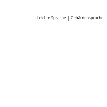
Newsroom
Pressemitteilungen
Öffentliche Zustellungen
Leichte Sprache
|
Gebärdensprache