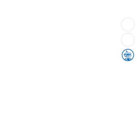
Dienstleistungen
Bauen
Lebensunterhalt & Soziales
Verkehr
Familie
Migration & Integration
Sicherheit & Ordnung
Wirtschaft
Gesundheit
Umwelt
Unsere Ämter
Landkreis & Verwaltung
Der Ortenaukreis
Gesundheit, Sicherheit & Soziales
Bildung
Zuwanderung
Ländlicher Raum
Klimaschutz
Tourismus
Bekanntmachungen
Gleichstellung von Frauen und Männern
Grenzüberschreitende Zusammenarbeit
Kreistag
Kreistagsinformationssystem
Kreisrecht
Kreistagswahl
Karriere
Stellenangebote
Eventkalender
Ausbildung
Studium
Praktikum
Freiwilligendienst
Unser Leitbild