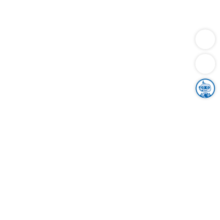
Dienstleistungen
Bauen
Lebensunterhalt & Soziales
Verkehr
Familie
Migration & Integration
Sicherheit & Ordnung
Wirtschaft
Gesundheit
Umwelt
Unsere Ämter
Landkreis & Verwaltung
Der Ortenaukreis
Gesundheit, Sicherheit & Soziales
Bildung
Zuwanderung
Ländlicher Raum
Klimaschutz
Tourismus
Bekanntmachungen
Gleichstellung von Frauen und Männern
Grenzüberschreitende Zusammenarbeit
Kreistag
Kreistagsinformationssystem
Kreisrecht
Kreistagswahl
Karriere
Stellenangebote
Eventkalender
Ausbildung
Studium
Praktikum
Freiwilligendienst
Unser Leitbild