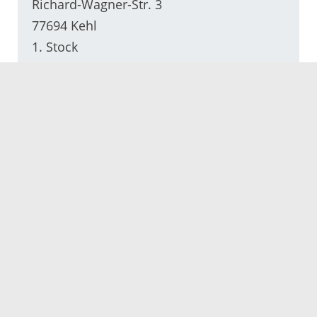
Richard-Wagner-Str. 3
77694 Kehl
1. Stock
Servicezeiten
Kontakt
Barrierefreiheit
Impressum
Datenschutz
Fehler melden
Elektronische Kommunikation
Kontakt
Landratsamt Ortenaukreis