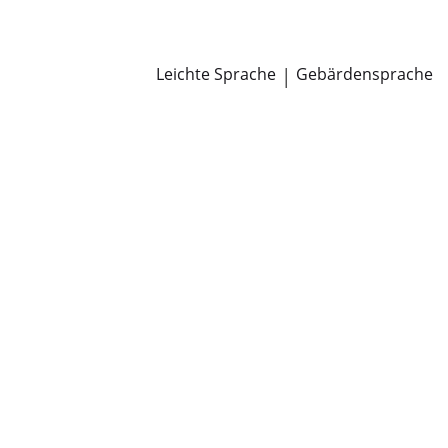
Newsroom
Pressemitteilungen
Öffentliche Zustellungen
Leichte Sprache
|
Gebärdensprache