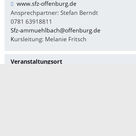
www.sfz-offenburg.de
Ansprechpartner: Stefan Berndt
0781 63918811
Sfz-ammuehlbach@offenburg.de
K
ursleitung: Melanie Fritsch
Veranstaltungsort
Stadtteil- und Familienzentrum am Mühlbach
Vogesenstraße 14a
77652 Offenburg
Lernraum 3