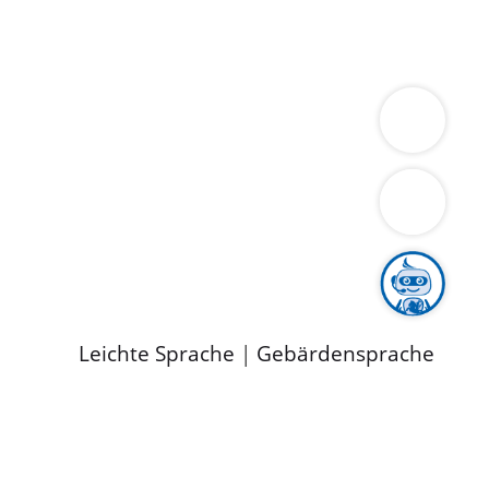
ung
Wirtschaft
Gesundheit
Umwelt
limaschutz
Tourismus
Bekanntmachungen
ild
Leichte Sprache
|
Gebärdensprache