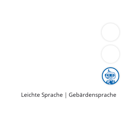
ung
Wirtschaft
Gesundheit
Umwelt
limaschutz
Tourismus
Bekanntmachungen
ild
Leichte Sprache
|
Gebärdensprache