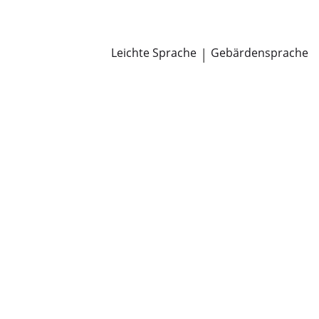
Newsroom
Pressemitteilungen
Öffentliche Zustellungen
Leichte Sprache
|
Gebärdensprache