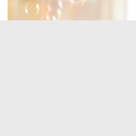
Servicezeiten
Kontakt
Barrierefreiheit
Impressum
Datenschutz
Fehler melden
Elektronische Kommunikation
Kontakt
Landratsamt Ortenaukreis
Badstraße 20