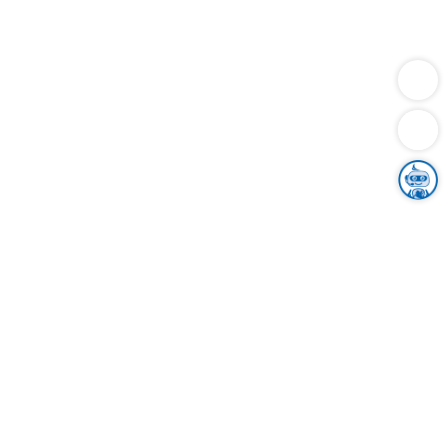
Dienstleistungen
Bauen
Lebensunterhalt & Soziales
Verkehr
Familie
Migration & Integration
Sicherheit & Ordnung
Wirtschaft
Gesundheit
Umwelt
Unsere Ämter
Landkreis & Verwaltung
Der Ortenaukreis
Gesundheit, Sicherheit & Soziales
Bildung
Zuwanderung
Ländlicher Raum
Klimaschutz
Tourismus
Bekanntmachungen
Gleichstellung von Frauen und Männern
Grenzüberschreitende Zusammenarbeit
Kreistag
Kreistagsinformationssystem
Kreisrecht
Kreistagswahl
Karriere
Stellenangebote
Eventkalender
Ausbildung
Studium
Praktikum
Freiwilligendienst
Unser Leitbild