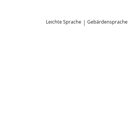
Newsroom
Pressemitteilungen
Öffentliche Zustellungen
Leichte Sprache
|
Gebärdensprache