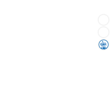
Dienstleistungen
Bauen
Lebensunterhalt & Soziales
Verkehr
Familie
Migration & Integration
Sicherheit & Ordnung
Wirtschaft
Gesundheit
Umwelt
Unsere Ämter
Landkreis & Verwaltung
Der Ortenaukreis
Gesundheit, Sicherheit & Soziales
Bildung
Zuwanderung
Ländlicher Raum
Klimaschutz
Tourismus
Bekanntmachungen
Gleichstellung von Frauen und Männern
Grenzüberschreitende Zusammenarbeit
Kreistag
Kreistagsinformationssystem
Kreisrecht
Kreistagswahl
Karriere
Stellenangebote
Eventkalender
Ausbildung
Studium
Praktikum
Freiwilligendienst
Unser Leitbild