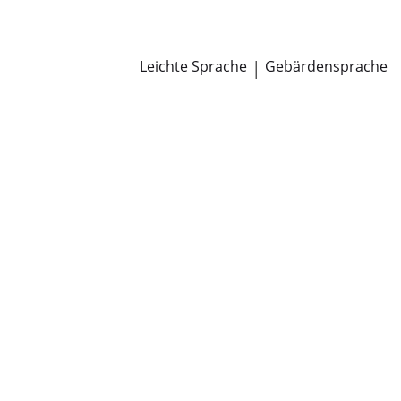
Newsroom
Pressemitteilungen
Öffentliche Zustellungen
Leichte Sprache
|
Gebärdensprache