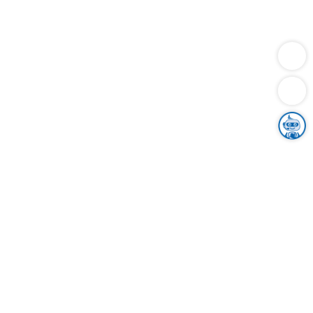
Dienstleistungen
Bauen
Lebensunterhalt & Soziales
Verkehr
Familie
Migration & Integration
Sicherheit & Ordnung
Wirtschaft
Gesundheit
Umwelt
Unsere Ämter
Landkreis & Verwaltung
Der Ortenaukreis
Gesundheit, Sicherheit & Soziales
Bildung
Zuwanderung
Ländlicher Raum
Klimaschutz
Tourismus
Bekanntmachungen
Gleichstellung von Frauen und Männern
Grenzüberschreitende Zusammenarbeit
Kreistag
Kreistagsinformationssystem
Kreisrecht
Kreistagswahl
Karriere
Stellenangebote
Eventkalender
Ausbildung
Studium
Praktikum
Freiwilligendienst
Unser Leitbild