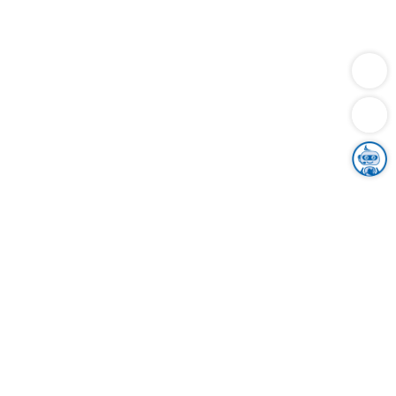
Dienstleistungen
Bauen
Lebensunterhalt & Soziales
Verkehr
Familie
Migration & Integration
Sicherheit & Ordnung
Wirtschaft
Gesundheit
Umwelt
Unsere Ämter
Landkreis & Verwaltung
Der Ortenaukreis
Gesundheit, Sicherheit & Soziales
Bildung
Zuwanderung
Ländlicher Raum
Klimaschutz
Tourismus
Bekanntmachungen
Gleichstellung von Frauen und Männern
Grenzüberschreitende Zusammenarbeit
Kreistag
Kreistagsinformationssystem
Kreisrecht
Kreistagswahl
Karriere
Stellenangebote
Eventkalender
Ausbildung
Studium
Praktikum
Freiwilligendienst
Unser Leitbild