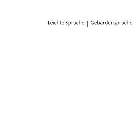
Newsroom
Pressemitteilungen
Öffentliche Zustellungen
Leichte Sprache
|
Gebärdensprache