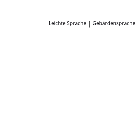
Newsroom
Pressemitteilungen
Öffentliche Zustellungen
Leichte Sprache
|
Gebärdensprache