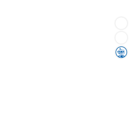
Dienstleistungen
Bauen
Lebensunterhalt & Soziales
Verkehr
Familie
Migration & Integration
Sicherheit & Ordnung
Wirtschaft
Gesundheit
Umwelt
Unsere Ämter
Landkreis & Verwaltung
Der Ortenaukreis
Gesundheit, Sicherheit & Soziales
Bildung
Zuwanderung
Ländlicher Raum
Klimaschutz
Tourismus
Bekanntmachungen
Gleichstellung von Frauen und Männern
Grenzüberschreitende Zusammenarbeit
Kreistag
Kreistagsinformationssystem
Kreisrecht
Kreistagswahl
Karriere
Stellenangebote
Eventkalender
Ausbildung
Studium
Praktikum
Freiwilligendienst
Unser Leitbild