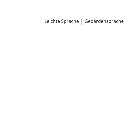
Newsroom
Pressemitteilungen
Öffentliche Zustellungen
Leichte Sprache
|
Gebärdensprache