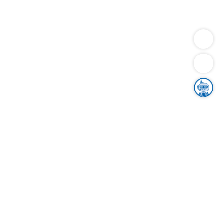
Dienstleistungen
Bauen
Lebensunterhalt & Soziales
Verkehr
Familie
Migration & Integration
Sicherheit & Ordnung
Wirtschaft
Gesundheit
Umwelt
Unsere Ämter
Landkreis & Verwaltung
Der Ortenaukreis
Gesundheit, Sicherheit & Soziales
Bildung
Zuwanderung
Ländlicher Raum
Klimaschutz
Tourismus
Bekanntmachungen
Gleichstellung von Frauen und Männern
Grenzüberschreitende Zusammenarbeit
Kreistag
Kreistagsinformationssystem
Kreisrecht
Kreistagswahl
Karriere
Stellenangebote
Eventkalender
Ausbildung
Studium
Praktikum
Freiwilligendienst
Unser Leitbild