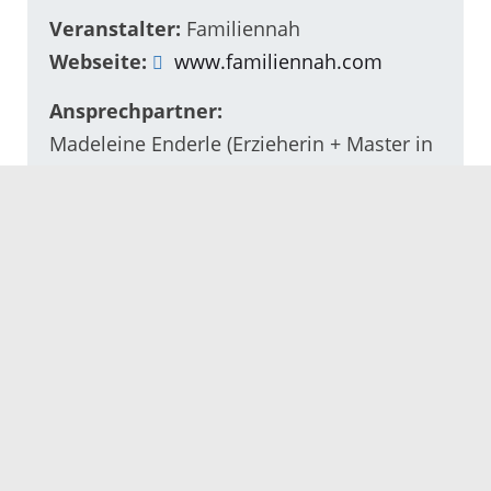
Veranstalter:
Familiennah
Webseite:
www.familiennah.com
Ansprechpartner:
Madeleine Enderle (Erzieherin + Master in
Soziale Arbeit)
Telefon: 0179-3259517
E-Mail schreiben
Veranstaltungsort
Deine KörperZeit
Otto-Stoelker-Str. 18
77955 Ettenheim