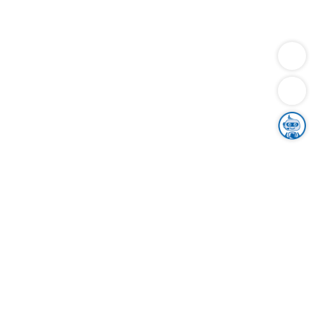
Dienstleistungen
Bauen
Lebensunterhalt & Soziales
Verkehr
Familie
Migration & Integration
Sicherheit & Ordnung
Wirtschaft
Gesundheit
Umwelt
Unsere Ämter
Landkreis & Verwaltung
Der Ortenaukreis
Gesundheit, Sicherheit & Soziales
Bildung
Zuwanderung
Ländlicher Raum
Klimaschutz
Tourismus
Bekanntmachungen
Gleichstellung von Frauen und Männern
Grenzüberschreitende Zusammenarbeit
Kreistag
Kreistagsinformationssystem
Kreisrecht
Kreistagswahl
Karriere
Stellenangebote
Eventkalender
Ausbildung
Studium
Praktikum
Freiwilligendienst
Unser Leitbild