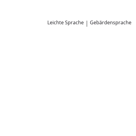
Newsroom
Pressemitteilungen
Öffentliche Zustellungen
Leichte Sprache
|
Gebärdensprache