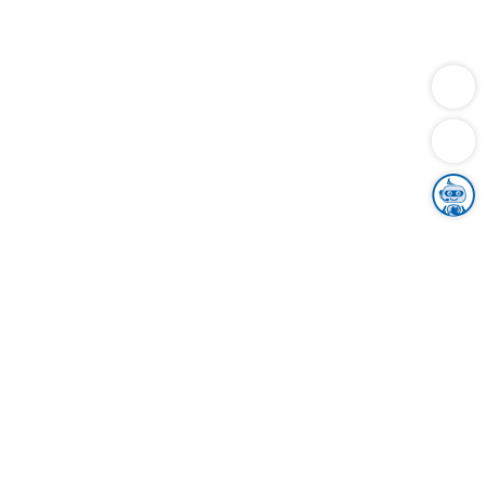
Dienstleistungen
Bauen
Lebensunterhalt & Soziales
Verkehr
Familie
Migration & Integration
Sicherheit & Ordnung
Wirtschaft
Gesundheit
Umwelt
Unsere Ämter
Landkreis & Verwaltung
Der Ortenaukreis
Gesundheit, Sicherheit & Soziales
Bildung
Zuwanderung
Ländlicher Raum
Klimaschutz
Tourismus
Bekanntmachungen
Gleichstellung von Frauen und Männern
Grenzüberschreitende Zusammenarbeit
Kreistag
Kreistagsinformationssystem
Kreisrecht
Kreistagswahl
Karriere
Stellenangebote
Eventkalender
Ausbildung
Studium
Praktikum
Freiwilligendienst
Unser Leitbild