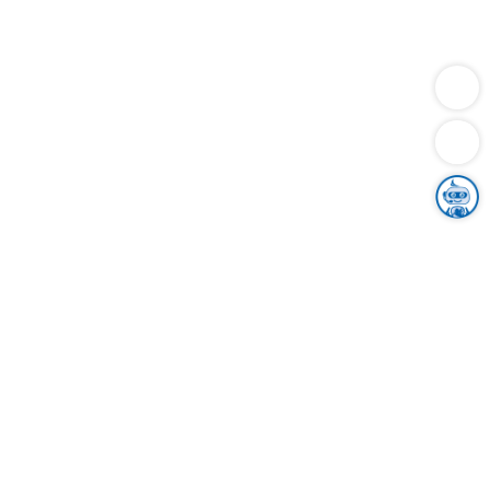
Dienstleistungen
Bauen
Lebensunterhalt & Soziales
Verkehr
Familie
Migration & Integration
Sicherheit & Ordnung
Wirtschaft
Gesundheit
Umwelt
Unsere Ämter
Landkreis & Verwaltung
Der Ortenaukreis
Gesundheit, Sicherheit & Soziales
Bildung
Zuwanderung
Ländlicher Raum
Klimaschutz
Tourismus
Bekanntmachungen
Gleichstellung von Frauen und Männern
Grenzüberschreitende Zusammenarbeit
Kreistag
Kreistagsinformationssystem
Kreisrecht
Kreistagswahl
Karriere
Stellenangebote
Eventkalender
Ausbildung
Studium
Praktikum
Freiwilligendienst
Unser Leitbild