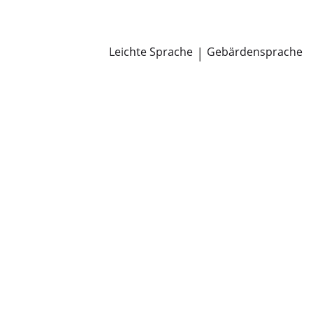
Newsroom
Pressemitteilungen
Öffentliche Zustellungen
Leichte Sprache
|
Gebärdensprache