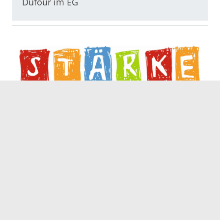
Dufour im EG
Servicezeiten
Kontakt
Barrierefreiheit
Impressum
Datenschutz
Fehler melden
Elektronische Kommunikation