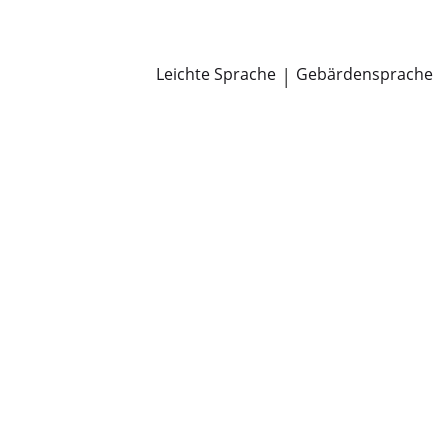
Newsroom
Pressemitteilungen
Öffentliche Zustellungen
Leichte Sprache
|
Gebärdensprache