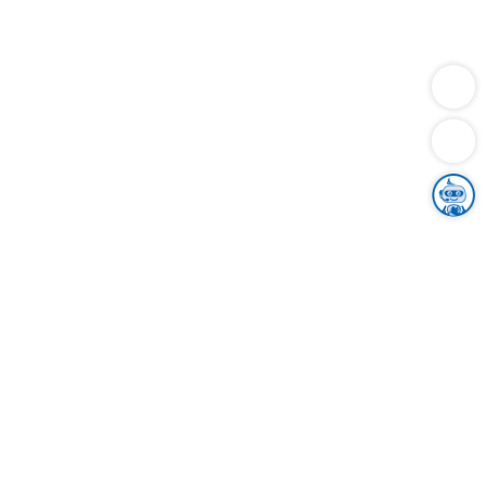
Dienstleistungen
Bauen
Lebensunterhalt & Soziales
Verkehr
Familie
Migration & Integration
Sicherheit & Ordnung
Wirtschaft
Gesundheit
Umwelt
Unsere Ämter
Landkreis & Verwaltung
Der Ortenaukreis
Gesundheit, Sicherheit & Soziales
Bildung
Zuwanderung
Ländlicher Raum
Klimaschutz
Tourismus
Bekanntmachungen
Gleichstellung von Frauen und Männern
Grenzüberschreitende Zusammenarbeit
Kreistag
Kreistagsinformationssystem
Kreisrecht
Kreistagswahl
Karriere
Stellenangebote
Eventkalender
Ausbildung
Studium
Praktikum
Freiwilligendienst
Unser Leitbild