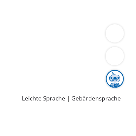
ung
Wirtschaft
Gesundheit
Umwelt
limaschutz
Tourismus
Bekanntmachungen
ild
Leichte Sprache
|
Gebärdensprache