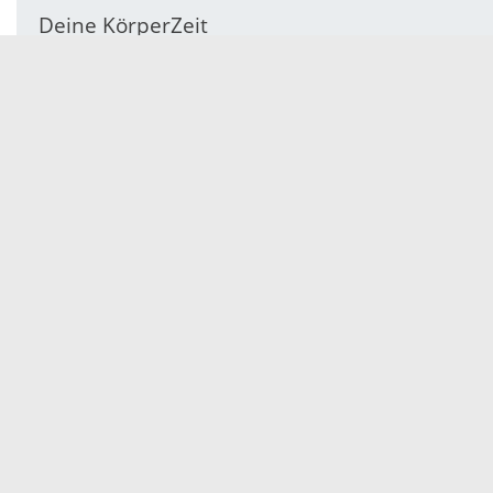
Deine KörperZeit
Otto-Stoelker-Str. 18
77955 Ettenheim
Servicezeiten
Kontakt
Barrierefreiheit