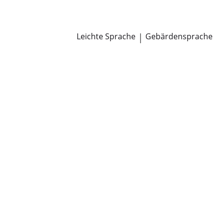
Newsroom
Pressemitteilungen
Öffentliche Zustellungen
Leichte Sprache
|
Gebärdensprache